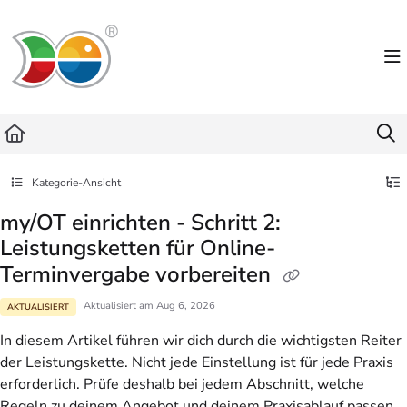
Documentation Index
Fetch the complete documentation index at:
https://helpdesk.lemniscus.de/llms.txt
Use this file to discover all available pages before exploring further.
Kategorie-Ansicht
my/OT einrichten - Schritt 2:
Leistungsketten für Online-
Terminvergabe vorbereiten
Aktualisiert am
Aug 6, 2026
AKTUALISIERT
In diesem Artikel führen wir dich durch die wichtigsten Reiter
der Leistungskette. Nicht jede Einstellung ist für jede Praxis
erforderlich. Prüfe deshalb bei jedem Abschnitt, welche
Regeln zu deinem Angebot und deinem Praxisablauf passen.