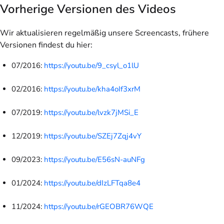
Vorherige Versionen des Videos
Wir aktualisieren regelmäßig unsere Screencasts, frühere
Versionen findest du hier:
07/2016:
https://youtu.be/9_csyl_o1lU
02/2016:
https://youtu.be/kha4oIf3xrM
07/2019:
https://youtu.be/lvzk7jMSi_E
12/2019:
https://youtu.be/SZEj7Zqj4vY
09/2023:
https://youtu.be/E56sN-auNFg
01/2024:
https://youtu.be/dIzLFTqa8e4
11/2024:
https://youtu.be/rGEOBR76WQE