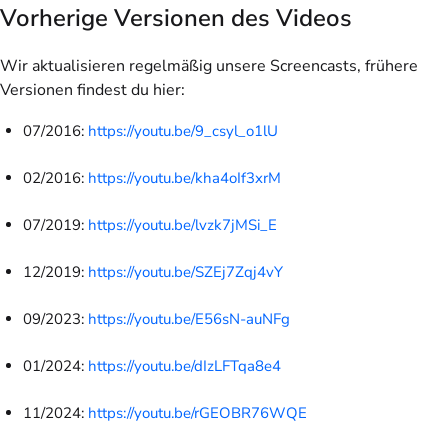
Vorherige Versionen des Videos
Wir aktualisieren regelmäßig unsere Screencasts, frühere
Versionen findest du hier:
07/2016:
https://youtu.be/9_csyl_o1lU
02/2016:
https://youtu.be/kha4oIf3xrM
07/2019:
https://youtu.be/lvzk7jMSi_E
12/2019:
https://youtu.be/SZEj7Zqj4vY
09/2023:
https://youtu.be/E56sN-auNFg
01/2024:
https://youtu.be/dIzLFTqa8e4
11/2024:
https://youtu.be/rGEOBR76WQE