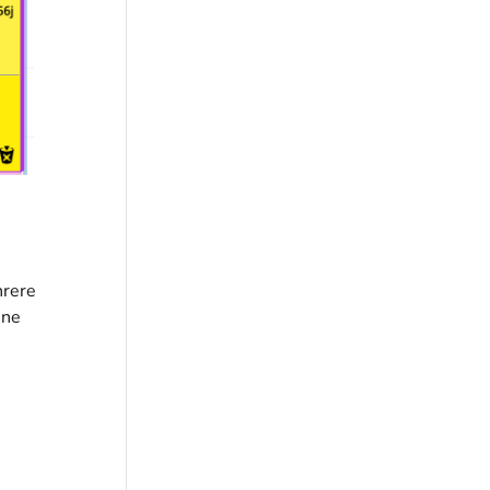
hrere
ine