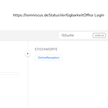
https://lemniscus.de
Status
Verfügbarkeit
Office Login
Suche
CMD+K
Press CMD+K to open search
STICHWORTE
OnlineRezeption