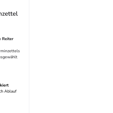
nzettel
m
Reiter
rminzettels
ausgewählt
kiert
ch Ablauf