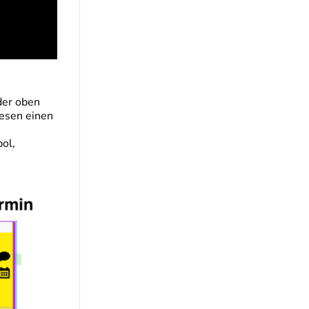
der oben
iesen einen
ol,