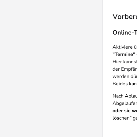
Vorbere
Online-T
Aktiviere 
"Termine"
Hier kanns
der Empfän
werden dür
Beides kan
Nach Ablauf
Abgelaufen
oder sie w
löschen” g