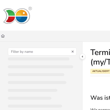
Documentation Index
Fetch the complete documentation index at:
https://helpdesk.lemniscus.de/ll
Use this file to discover all available pages before exploring further.
Termi
(my/
AKTUALISIERT
Was ist