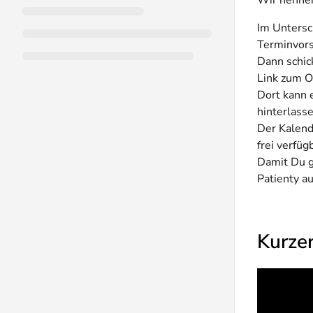
Wir nennen
Im Untersc
Terminvors
Dann schic
Link zum O
Dort kann 
hinterlasse
Der Kalende
frei verfüg
Damit Du gu
Patienty a
Kurzer