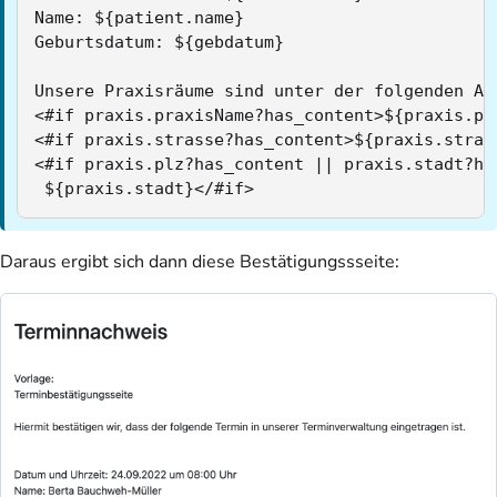
Name: ${patient.name}

Geburtsdatum: ${gebdatum}

Unsere Praxisräume sind unter der folgenden Ans
<#if praxis.praxisName?has_content>${praxis.pra
<#if praxis.strasse?has_content>${praxis.strass
<#if praxis.plz?has_content || praxis.stadt?ha
 ${praxis.stadt}</#if>
Daraus ergibt sich dann diese Bestätigungssseite: