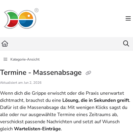
Documentation Index
Fetch the complete documentation index at:
https://helpdesk.lemniscus.de/llms.txt
Use this file to discover all available pages before exploring further.
Kategorie-Ansicht
Termine - Massenabsage
Aktualisiert am
Jun 2, 2026
Wenn dich die Grippe erwischt oder die Praxis unerwartet
dichtmacht, brauchst du eine
Lösung, die in Sekunden greift
.
Dafür ist die Massenabsage da: Mit wenigen Klicks sagst du
alle oder nur ausgewählte Termine eines Zeitraums ab,
verschickst passende Nachrichten und setzt auf Wunsch
gleich
Wartelisten-Einträge
.