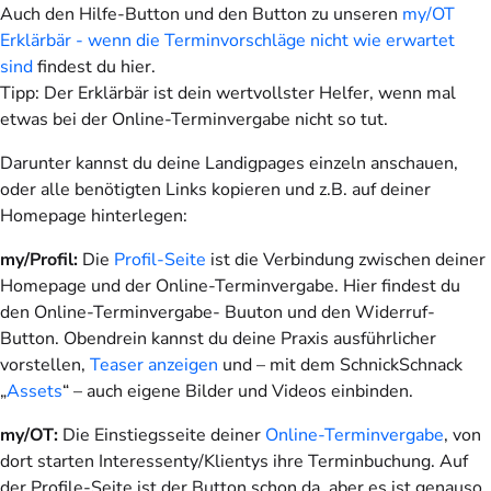
Auch den Hilfe-Button und den Button zu unseren
my/OT
Erklärbär - wenn die Terminvorschläge nicht wie erwartet
sind
findest du hier.
Tipp: Der Erklärbär ist dein wertvollster Helfer, wenn mal
etwas bei der Online-Terminvergabe nicht so tut.
Darunter kannst du deine Landigpages einzeln anschauen,
oder alle benötigten Links kopieren und z.B. auf deiner
Homepage hinterlegen:
my/Profil:
Die
Profil-Seite
ist die Verbindung zwischen deiner
Homepage und der Online-Terminvergabe. Hier findest du
den Online-Terminvergabe- Buuton und den Widerruf-
Button. Obendrein kannst du deine Praxis ausführlicher
vorstellen,
Teaser anzeigen
und – mit dem SchnickSchnack
„
Assets
“ – auch eigene Bilder und Videos einbinden.
my/OT:
Die Einstiegsseite deiner
Online-Terminvergabe
, von
dort starten Interessenty/Klientys ihre Terminbuchung. Auf
der Profile-Seite ist der Button schon da, aber es ist genauso