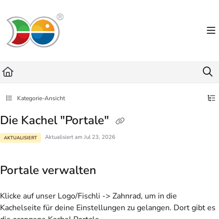
Documentation Index
Fetch the complete documentation index at:
https://helpdesk.lemniscus.de/llms.txt
Use this file to discover all available pages before exploring further.
Kategorie-Ansicht
Die Kachel "Portale"
Aktualisiert am
Jul 23, 2026
AKTUALISIERT
Portale verwalten
Klicke auf unser Logo/Fischli -> Zahnrad, um in die
Kachelseite für deine Einstellungen zu gelangen. Dort gibt es