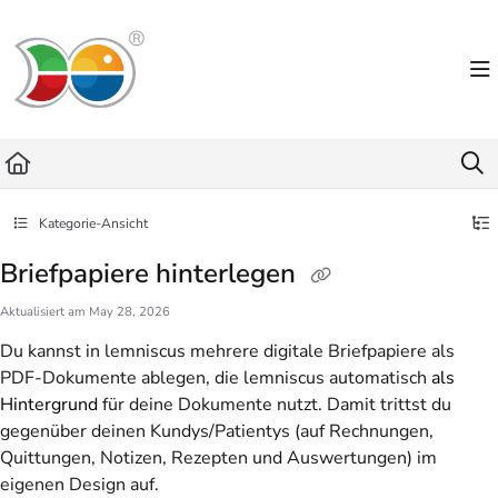
Documentation Index
Fetch the complete documentation index at:
https://helpdesk.lemniscus.de/llms.txt
Use this file to discover all available pages before exploring further.
Kategorie-Ansicht
Briefpapiere hinterlegen
Aktualisiert am
May 28, 2026
Du kannst in lemniscus mehrere digitale Briefpapiere als
PDF-Dokumente ablegen, die lemniscus automatisch
als
Hintergrund
für deine Dokumente nutzt. Damit trittst du
gegenüber deinen Kundys/Patientys (auf Rechnungen,
Quittungen, Notizen, Rezepten und Auswertungen) im
eigenen Design auf.