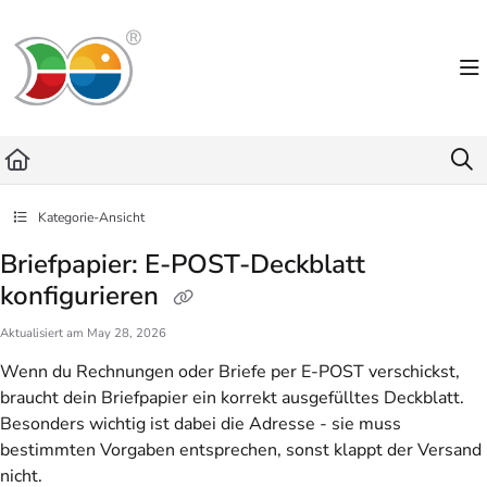
Documentation Index
Fetch the complete documentation index at:
https://helpdesk.lemniscus.de/llms.txt
Use this file to discover all available pages before exploring further.
Kategorie-Ansicht
Briefpapier: E-POST-Deckblatt
konfigurieren
Aktualisiert am
May 28, 2026
Wenn du Rechnungen oder Briefe per E-POST verschickst,
braucht dein Briefpapier ein korrekt ausgefülltes Deckblatt.
Besonders wichtig ist dabei die Adresse - sie muss
bestimmten Vorgaben entsprechen, sonst klappt der Versand
nicht.