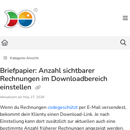
Documentation Index
Fetch the complete documentation index at:
https://helpdesk.lemniscus.de/llms.txt
Use this file to discover all available pages before exploring further.
Kategorie-Ansicht
Briefpapier: Anzahl sichtbarer
Rechnungen im Downloadbereich
einstellen
Aktualisiert am
May 27, 2026
Wenn du Rechnungen
codegeschützt
per E-Mail versendest,
bekommt dein Klienty einen Download-Link. Je nach
Einstellung kann dort zusätzlich zur aktuellen auch eine
bestimmte Anzahl früherer Rechnungen angezeigt werden.