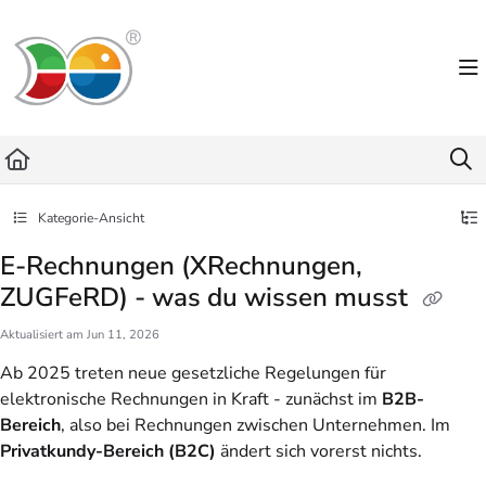
Documentation Index
Fetch the complete documentation index at:
https://helpdesk.lemniscus.de/llms.txt
Use this file to discover all available pages before exploring further.
Kategorie-Ansicht
E-Rechnungen (XRechnungen,
ZUGFeRD) - was du wissen musst
Aktualisiert am
Jun 11, 2026
Ab 2025 treten neue gesetzliche Regelungen für
elektronische Rechnungen in Kraft - zunächst im
B2B-
Bereich
, also bei Rechnungen zwischen Unternehmen. Im
Privatkundy-Bereich (B2C)
ändert sich vorerst nichts.