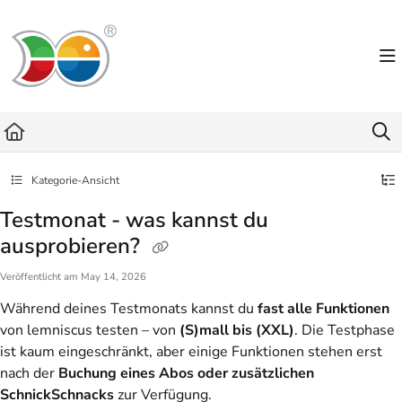
Documentation Index
Fetch the complete documentation index at:
https://helpdesk.lemniscus.de/llms.txt
Use this file to discover all available pages before exploring further.
Kategorie-Ansicht
Testmonat - was kannst du
ausprobieren?
Veröffentlicht am May 14, 2026
Während deines Testmonats kannst du
fast alle Funktionen
von lemniscus testen – von
(S)mall bis (XXL)
. Die Testphase
ist kaum eingeschränkt, aber einige Funktionen stehen erst
nach der
Buchung eines Abos oder zusätzlichen
SchnickSchnacks
zur Verfügung.