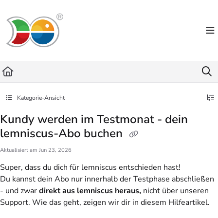
Documentation Index
Fetch the complete documentation index at:
https://helpdesk.lemniscus.de/llms.txt
Use this file to discover all available pages before exploring further.
Kategorie-Ansicht
Kundy werden im Testmonat - dein
lemniscus-Abo buchen
Aktualisiert am
Jun 23, 2026
Super, dass du dich für lemniscus entschieden hast!
Du kannst dein Abo nur innerhalb der Testphase abschließen
- und zwar
direkt aus lemniscus heraus,
nicht über unseren
Support. Wie das geht, zeigen wir dir in diesem Hilfeartikel.