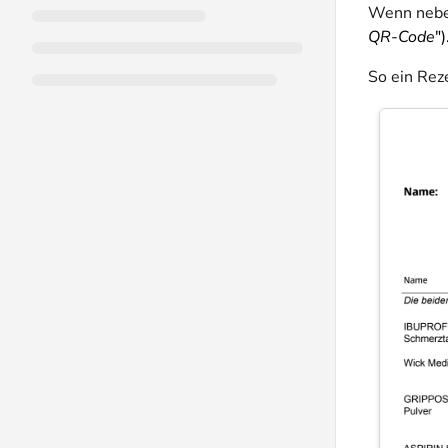
Wenn neben
QR-Code
")
So ein Rez