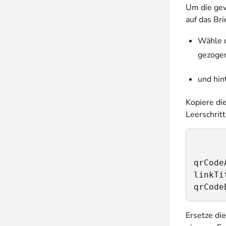
Um die gew
auf das Br
Wähle d
gezoge
und hin
Kopiere di
Leerschritt
qrCode
linkTi
qrCode
Ersetze die