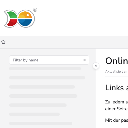
Documentation Index
Fetch the complete documentation index at:
https://helpdesk.lemniscus.de/ll
Use this file to discover all available pages before exploring further.
Onli
Aktualisiert a
Links
Zu jedem a
einer Seit
Mit der pa