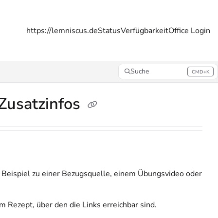
https://lemniscus.de
Status
Verfügbarkeit
Office Login
Suche
CMD+K
Press CMD+K to open search
Zusatzinfos
 Beispiel zu einer Bezugsquelle, einem Übungsvideo oder
m Rezept, über den die Links erreichbar sind.