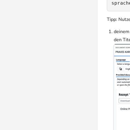
sprach
Tipp
: Nutz
deinem 
den Tit