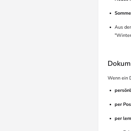
Sommer
Aus d
"Winter
Dokumen
Wenn ein D
persönl
per Pos
per lem