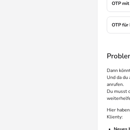
OTP mit 
OTP für 
Problem
Dann könnte
Und da du a
anrufen.
Du musst d
weiterhelf
Hier haben
Klienty:
Neues