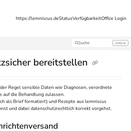
https://lemniscus.de
Status
Verfügbarkeit
Office Login
Suche
CMD+K
Press CMD+K to open search
icher bereitstellen
n der Regel sensible Daten wie Diagnosen, verordnete
e auf die Behandlung zulassen.
h als Brief formatiert) und Rezepte aus lemniscus
nnst und dabei datenschutzrechtlich korrekt vorgehst.
hrichtenversand