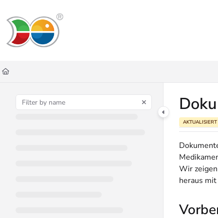
Documentation Index
Fetch the complete documentation index at:
https://helpdesk.lemniscus.de/ll
Use this file to discover all available pages before exploring further.
Doku
AKTUALISIERT
Dokumente,
Medikament
Wir zeigen
heraus mit
Vorbe