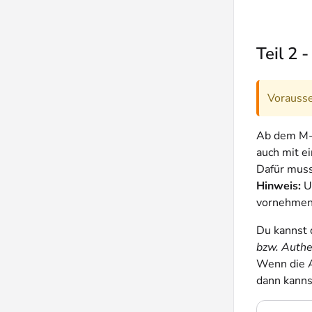
Teil 2 
Vorauss
Ab dem M-A
auch mit e
Dafür muss
Hinweis:
Un
vornehmen
Du kannst d
bzw. Authe
Wenn die 
dann kanns