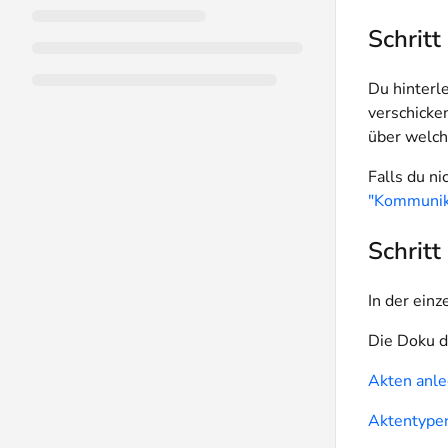
Schritt
Du hinterl
verschicke
über welch
Falls du n
"Kommunik
Schritt
In der ein
Die Doku d
Akten anle
Aktentype