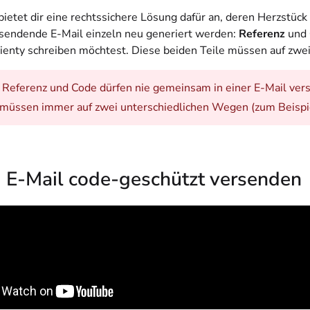
bietet dir eine rechtssichere Lösung dafür an, deren Herzstück
rsendende E-Mail einzeln neu generiert werden:
Referenz
und
tienty schreiben möchtest. Diese beiden Teile müssen auf zw
: Referenz und Code dürfen nie gemeinsam in einer E-Mail ver
müssen immer auf zwei unterschiedlichen Wegen (zum Beispi
: E-Mail code-geschützt versenden