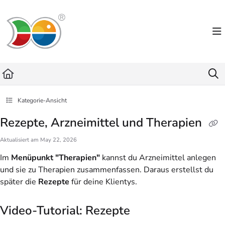
Documentation Index
Fetch the complete documentation index at:
https://helpdesk.lemniscus.de/llms.txt
Use this file to discover all available pages before exploring further.
Kategorie-Ansicht
Rezepte, Arzneimittel und Therapien
Aktualisiert am
May 22, 2026
Im
Menüpunkt "Therapien"
kannst du Arzneimittel anlegen
und sie zu Therapien zusammenfassen. Daraus erstellst du
später die
Rezepte
für deine Klientys.
Video-Tutorial: Rezepte