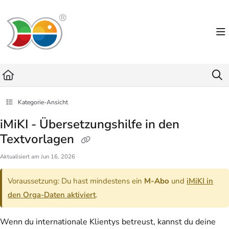
Documentation Index
Fetch the complete documentation index at:
https://helpdesk.lemniscus.de/llms.txt
Use this file to discover all available pages before exploring further.
Kategorie-Ansicht
iMiKI - Übersetzungshilfe in den
Textvorlagen
Aktualisiert am
Jun 16, 2026
Voraussetzung: Du hast mindestens ein
M-Abo
und
iMiKI in
den Orga-Daten aktiviert
.
Wenn du internationale Klientys betreust, kannst du deine