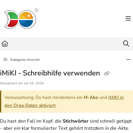
Documentation Index
Fetch the complete documentation index at:
https://helpdesk.lemniscus.de/llms.txt
Use this file to discover all available pages before exploring further.
Kategorie-Ansicht
iMiKI - Schreibhilfe verwenden
Aktualisiert am
Jun 16, 2026
Voraussetzung: Du hast mindestens ein
M-Abo
und
iMiKI in
den Orga-Daten aktiviert
.
Du hast den Fall im Kopf, die
Stichwörter
sind schnell getippt
- aber ein klar formulierter Text gehört trotzdem in die Akte.