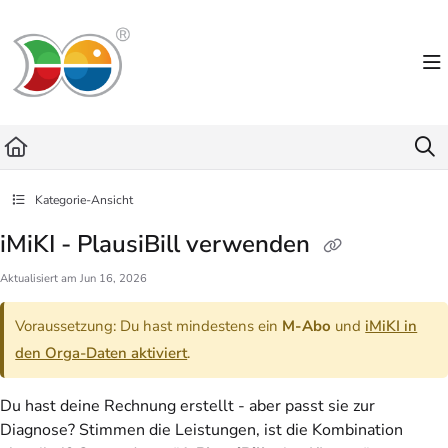
Documentation Index
Fetch the complete documentation index at:
https://helpdesk.lemniscus.de/llms.txt
Use this file to discover all available pages before exploring further.
Kategorie-Ansicht
iMiKI - PlausiBill verwenden
Aktualisiert am
Jun 16, 2026
Voraussetzung: Du hast mindestens ein
M-Abo
und
iMiKI in
den Orga-Daten aktiviert
.
Du hast deine Rechnung erstellt - aber passt sie zur
Diagnose? Stimmen die Leistungen, ist die Kombination