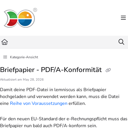
Documentation Index
Fetch the complete documentation index at:
https://helpdesk.lemniscus.de/llms.txt
Use this file to discover all available pages before exploring further.
Kategorie-Ansicht
Briefpapier - PDF/A-Konformität
Aktualisiert am
May 28, 2026
Damit deine PDF-Datei in lemniscus als Briefpapier
hochgeladen und verwendet werden kann, muss die Datei
eine
Reihe von Voraussetzungen
erfüllen.
Für den neuen EU-Standard der e-Rechnungspflicht muss das
Briefpapier nun bald auch PDF/A-konform sein.