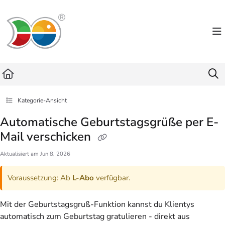
Documentation Index
Fetch the complete documentation index at:
https://helpdesk.lemniscus.de/llms.txt
Use this file to discover all available pages before exploring further.
Kategorie-Ansicht
Automatische Geburtstagsgrüße per E-
Mail verschicken
Aktualisiert am
Jun 8, 2026
Voraussetzung: Ab
L-Abo
verfügbar.
Mit der Geburtstagsgruß-Funktion kannst du Klientys
automatisch zum Geburtstag gratulieren - direkt aus