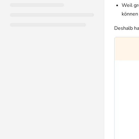
Weil gr
können 
Deshalb ha