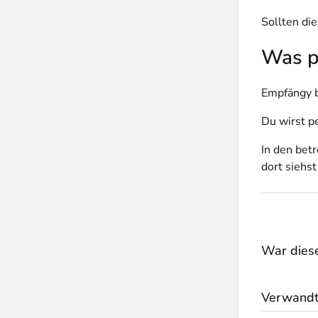
Sollten di
Was p
Empfängy b
Du wirst pe
In den bet
dort siehs
War dieser
Verwandte