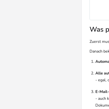
Was pa
Zuerst mu
Danach be
Automat
Alle au
- egal,
E-Mail-
- auch 
Dokume