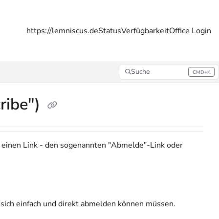
https://lemniscus.de
Status
Verfügbarkeit
Office Login
Suche
CMD+K
Press CMD+K to open search
ribe")
 einen Link - den sogenannten "Abmelde"-Link oder
sich einfach und direkt abmelden können müssen.