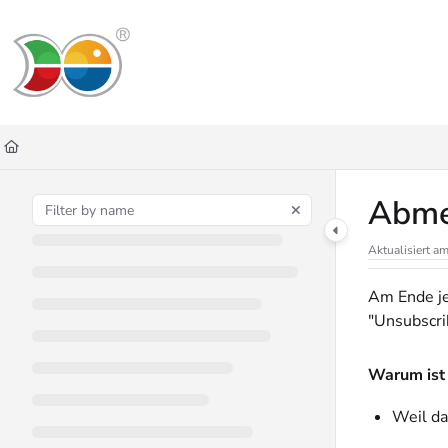
Documentation Index
Fetch the complete documentation index at:
https://helpdesk.lemniscus.de/ll
Use this file to discover all available pages before exploring further.
Abmel
Aktualisiert a
Am Ende je
"Unsubscri
Warum ist 
Weil da