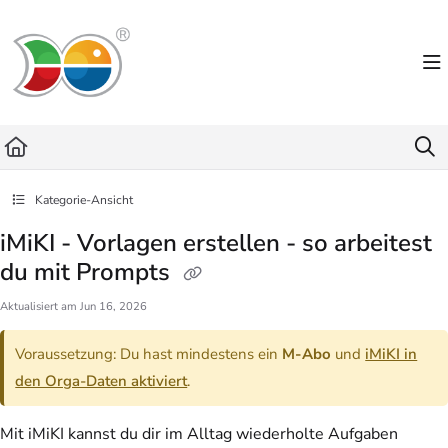
Documentation Index
Fetch the complete documentation index at:
https://helpdesk.lemniscus.de/llms.txt
Use this file to discover all available pages before exploring further.
Kategorie-Ansicht
iMiKI - Vorlagen erstellen - so arbeitest
du mit Prompts
Aktualisiert am
Jun 16, 2026
Voraussetzung: Du hast mindestens ein
M-Abo
und
iMiKI in
den Orga-Daten aktiviert
.
Mit iMiKI kannst du dir im Alltag wiederholte Aufgaben