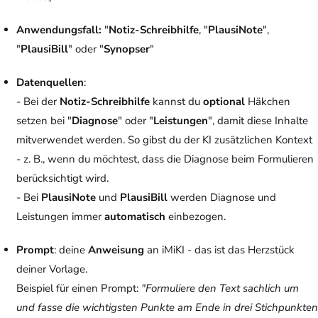
Anwendungsfall:
"
Notiz-Schreibhilfe
, "
PlausiNote
",
"
PlausiBill
" oder "
Synopser
"
Datenquellen
:
- Bei der
Notiz-Schreibhilfe
kannst du
optional
Häkchen
setzen bei "
Diagnose
" oder "
Leistungen
", damit diese Inhalte
mitverwendet werden. So gibst du der KI zusätzlichen Kontext
- z. B., wenn du möchtest, dass die Diagnose beim Formulieren
berücksichtigt wird.
- Bei
PlausiNote
und
PlausiBill
werden Diagnose und
Leistungen immer
automatisch
einbezogen.
Prompt
: deine
Anweisung
an iMiKI - das ist das Herzstück
deiner Vorlage.
Beispiel für einen Prompt
:
"Formuliere den Text sachlich um
und fasse die wichtigsten Punkte am Ende in drei Stichpunkten