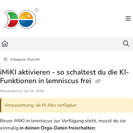
Documentation Index
Fetch the complete documentation index at:
https://helpdesk.lemniscus.de/llms.txt
Use this file to discover all available pages before exploring further.
Kategorie-Ansicht
iMiKI aktivieren - so schaltest du die KI-
Funktionen in lemniscus frei
Aktualisiert am
Jun 16, 2026
Voraussetzung: ab M-Abo verfügbar
Bevor iMiKI in lemniscus zur Verfügung steht, musst du sie
einmalig
in deinen Orga-Daten freischalten
: