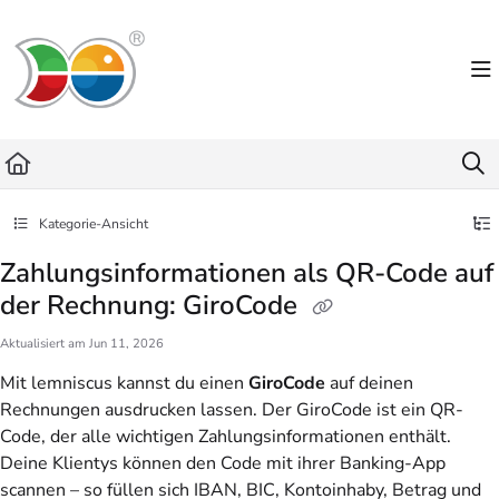
Documentation Index
Fetch the complete documentation index at:
https://helpdesk.lemniscus.de/llms.txt
Use this file to discover all available pages before exploring further.
Kategorie-Ansicht
Zahlungsinformationen als QR-Code auf
der Rechnung: GiroCode
Aktualisiert am
Jun 11, 2026
Mit lemniscus kannst du einen
GiroCode
auf deinen
Rechnungen ausdrucken lassen. Der GiroCode ist ein QR-
Code, der alle wichtigen Zahlungsinformationen enthält.
Deine Klientys können den Code mit ihrer Banking-App
scannen – so füllen sich IBAN, BIC, Kontoinhaby, Betrag und