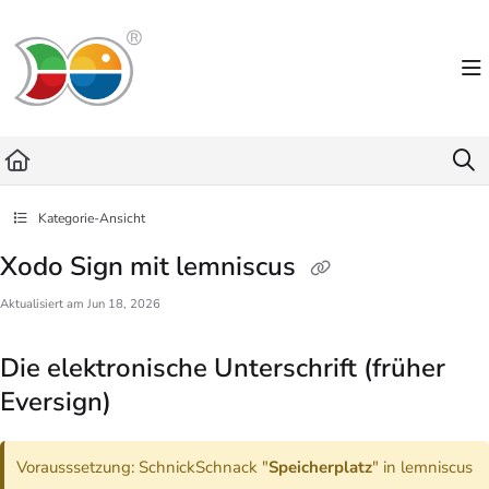
Documentation Index
Fetch the complete documentation index at:
https://helpdesk.lemniscus.de/llms.txt
Use this file to discover all available pages before exploring further.
Kategorie-Ansicht
Xodo Sign mit lemniscus
Aktualisiert am
Jun 18, 2026
Die elektronische Unterschrift (früher
Eversign)
Vorausssetzung: SchnickSchnack "
Speicherplatz
" in lemniscus