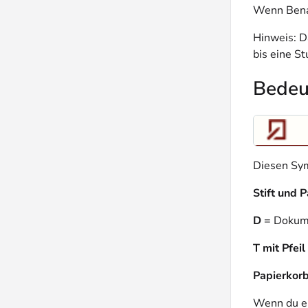
Wenn Benac
Hinweis: D
bis eine S
Bedeu
Diesen Sym
Stift und 
D
= Dokume
T mit Pfeil
Papierkor
Wenn du ei