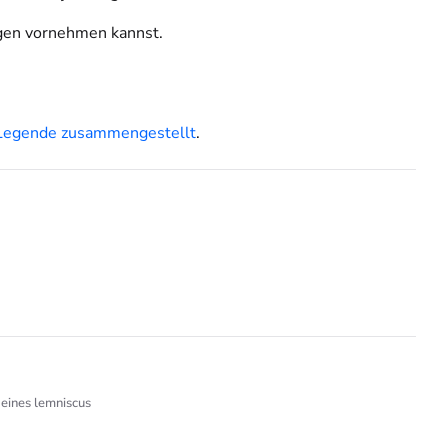
ngen vornehmen kannst.
Legende zusammengestellt
.
deines lemniscus