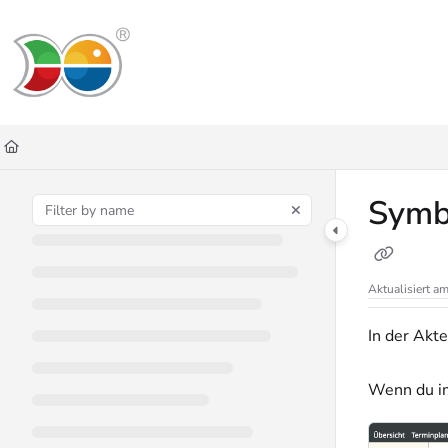
Documentation Index
Fetch the complete documentation index at:
https://helpdesk.lemniscus.de/ll
Use this file to discover all available pages before exploring further.
Symbo
Aktualisiert a
In der Akte
Wenn du im