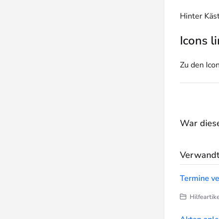
Hinter Käs
Icons l
Zu den Icon
War dieser
Verwandte
Termine v
Hilfeartik