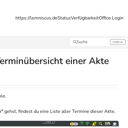
https://lemniscus.de
Status
Verfügbarkeit
Office Login
Suche
CMD+K
Press CMD+K to open search
erminübersicht einer Akte
ole.
e"
gehst, findest du eine Liste aller Termine dieser Akte.