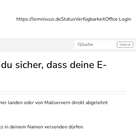
https://lemniscus.de
Status
Verfügbarkeit
Office Login
Suche
CMD+K
Press CMD+K to open search
u sicher, dass deine E-
ner landen oder von Mailservern direkt abgelehnt
ls in deinem Namen versenden dürfen.