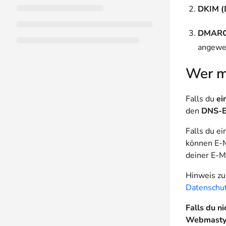
DKIM (D
DMARC 
angewen
Wer m
Falls du
ei
den
DNS-E
Falls du e
können E-M
deiner E-M
Hinweis zu
Datenschut
Falls du n
Webmasty,