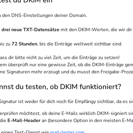
test du DKIM ein
 den DNS-Einstellungen deiner Domain.
e
drei neue TXT-Datensätze
mit den DKIM-Werten, die wir dir 
is zu
72 Stunden
, bis die Einträge weltweit sichtbar sind.
ass dir bitte nicht zu viel Zeit, um die Einträge zu setzen!
em überprüft nur eine gewisse Zeit, ob die DKIM-Einträge gema
ne Signaturen mehr erzeugt und du musst den Freigabe-Prozes
nst du testen, ob DKIM funktioniert?
ignatur ist weder für dich noch für Empfängy sichtbar, da e
berprüfen möchtest, ob deine E-Mails wirklich DKIM-signiert si
 die
E-Mail-Header
an (besondere Option in den meisten E-M
 einen Test-Dienst wie
mail-tester.com
.