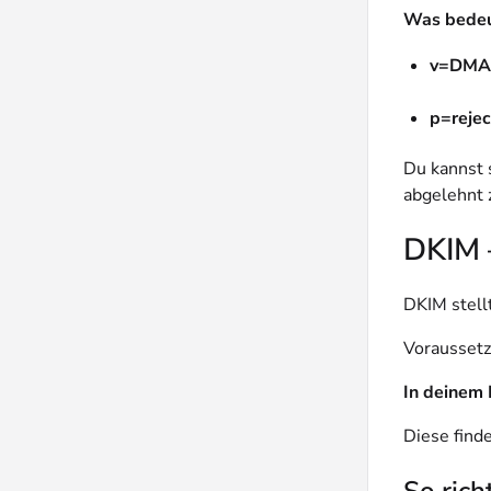
Was bedeu
v=DMA
p=rejec
Du kannst 
abgelehnt 
DKIM –
DKIM stell
Voraussetz
In deinem 
Diese finde