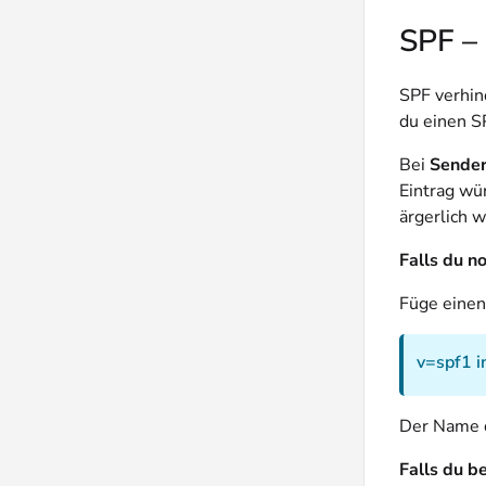
SPF – 
SPF verhin
du einen S
Bei
Sender
Eintrag wü
ärgerlich 
Falls du n
Füge eine
v=spf1
i
Der Name d
Falls du b