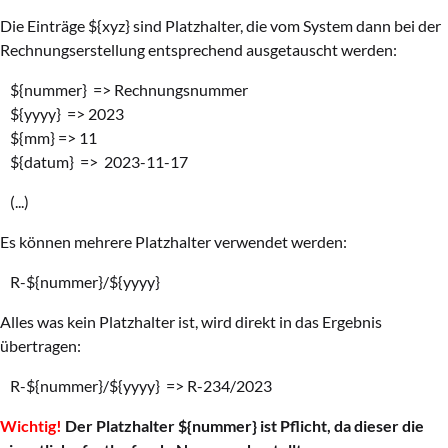
Die Einträge ${xyz} sind Platzhalter, die vom System dann bei der
Rechnungserstellung entsprechend ausgetauscht werden:
${nummer} => Rechnungsnummer
${yyyy} => 2023
${mm} => 11
${datum} => 2023-11-17
(...)
Es können mehrere Platzhalter verwendet werden:
R-${nummer}/${yyyy}
Alles was kein Platzhalter ist, wird direkt in das Ergebnis
übertragen:
R-${nummer}/${yyyy} => R-234/2023
Wichtig!
Der Platzhalter ${nummer} ist Pflicht, da dieser die