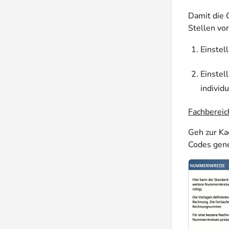
Damit die 
Stellen v
Einstel
Einstel
individu
Fachbereic
Geh zur K
Codes gene