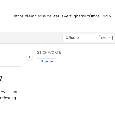
https://lemniscus.de
Status
Verfügbarkeit
Office Login
Suche
CMD+K
Press CMD+K to open search
STICHWORTE
Finanzen
?
nzwischen
nreichung