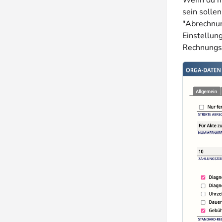
Wenn du mö
sein sollen
"Abrechnung
Einstellun
Rechnungso