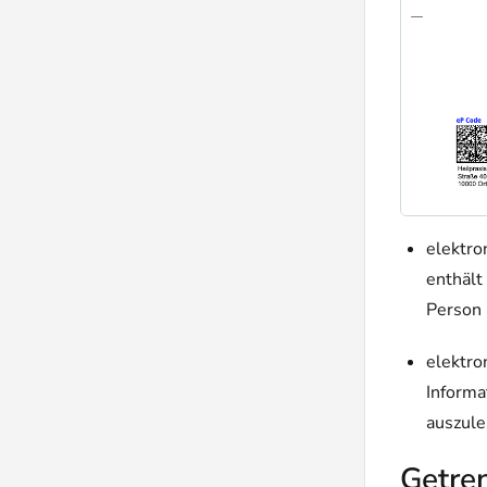
elektro
enthält
Person 
elektro
Informa
auszule
Getre