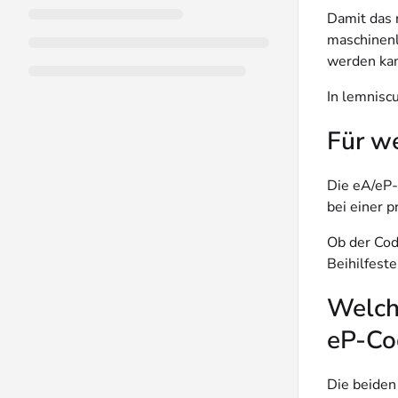
Damit das 
maschinen
werden ka
In lemniscu
Für we
Die eA/eP-
bei einer p
Ob der Cod
Beihilfeste
Welch
eP-Co
Die beiden