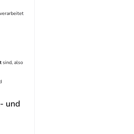
verarbeitet
t
sind, also
d
A- und