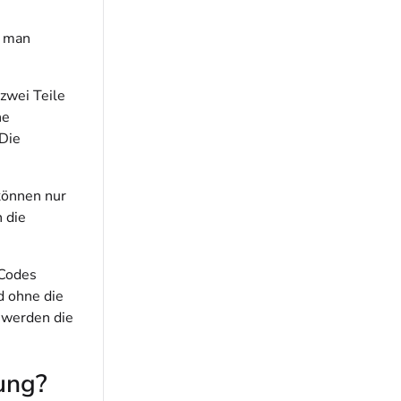
e man
zwei Teile
ne
 Die
können nur
 die
 Codes
d ohne die
 werden die
nung?