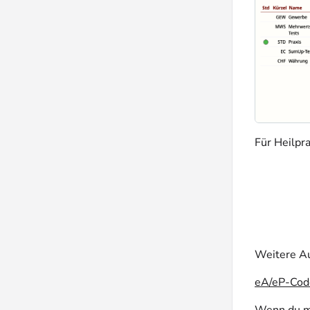
Für Heilpr
Weitere Au
eA/eP-Code