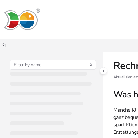
Documentation Index
Fetch the complete documentation index at:
https://helpdesk.lemniscus.de/ll
Use this file to discover all available pages before exploring further.
Rech
Aktualisiert a
Was h
Manche Kli
ganz beque
spart Klie
Erstattung