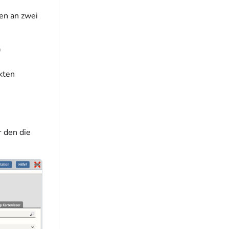
en an zwei
)
Akten
ür den die