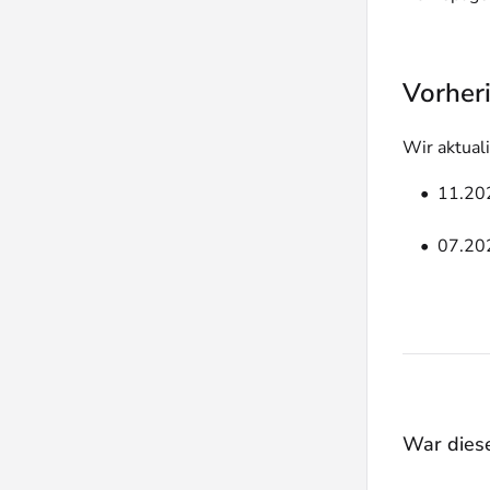
Vorher
Wir aktual
11.202
07.202
War dieser