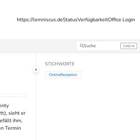
https://lemniscus.de
Status
Verfügbarkeit
Office Login
Suche
CMD+K
Press CMD+K to open search
STICHWORTE
OnlineRezeption
enty
t), sieht er
fällt ihm,
den Termin