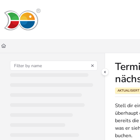
Documentation Index
Fetch the complete documentation index at:
https://helpdesk.lemniscus.de/ll
Use this file to discover all available pages before exploring further.
Termi
näch
AKTUALISIERT
Stell dir e
überhaupt d
bereits di
was er sie
buchen.