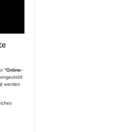
te
r "
Online-
eingestellt
igt werden
elches