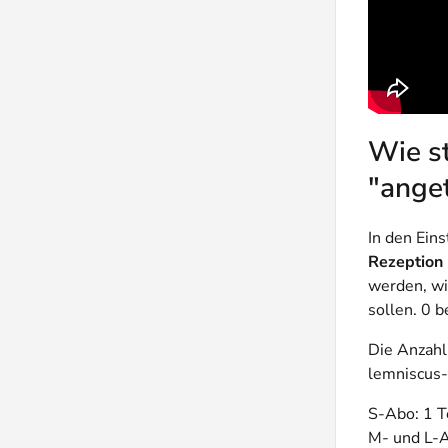
Wie st
"ange
In den Ein
Rezeption
werden, wi
sollen. 0 b
Die Anzahl
lemniscus-
S-Abo: 1 T
M- und L-A