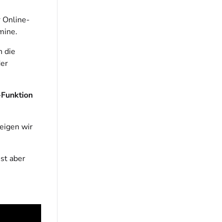
r Online-
mine.
n die
der
-Funktion
eigen wir
st aber