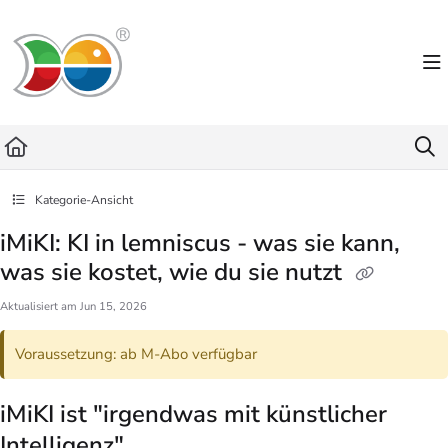
Documentation Index
Fetch the complete documentation index at:
https://helpdesk.lemniscus.de/llms.txt
Use this file to discover all available pages before exploring further.
Kategorie-Ansicht
iMiKI: KI in lemniscus - was sie kann,
was sie kostet, wie du sie nutzt
Aktualisiert am
Jun 15, 2026
Voraussetzung: ab M-Abo verfügbar
iMiKI ist "irgendwas mit künstlicher
Intelligenz"