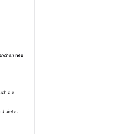
ännchen
neu
uch die
d bietet