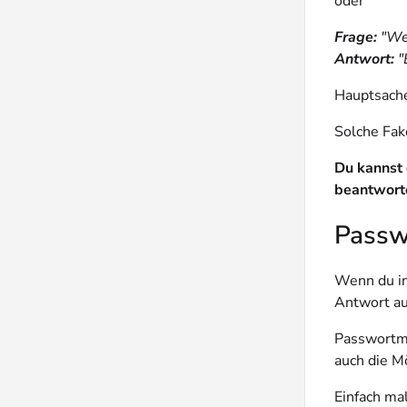
oder
Frage:
"Wel
Antwort:
"
Hauptsach
Solche Fak
Du kannst 
beantwort
Passw
Wenn du in
Antwort auf
Passwortma
auch die M
Einfach ma