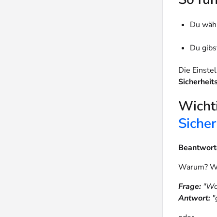
Du wähl
Du gibs
Die Einste
Sicherheit
Wichti
Sicher
Beantwort
Warum? Wei
Frage:
"Wo
Antwort:
"