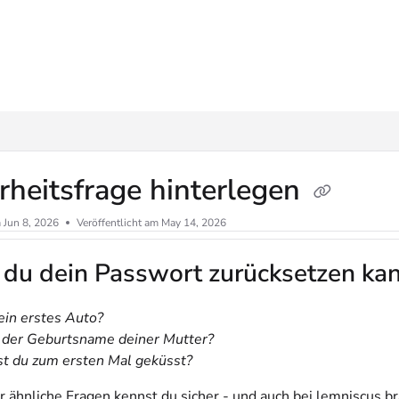
ms.txt
rheitsfrage hinterlegen
m
Jun 8, 2026
Veröffentlicht am May 14, 2026
 du dein Passwort zurücksetzen ka
in erstes Auto?
 der Geburtsname deiner Mutter?
 du zum ersten Mal geküsst?
r ähnliche Fragen kennst du sicher - und auch bei lemniscus b