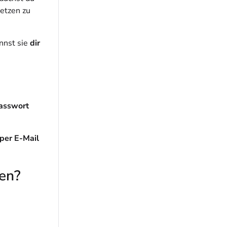
setzen zu
nnst sie
dir
asswort
per E-Mail
gen?