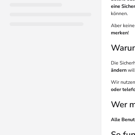
eine Siche
können.
Aber keine
merken
!
Warum
Die Sicher
ändern
will
Wir nutzen
oder telef
Wer mu
Alle Benut
So fun