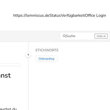
https://lemniscus.de
Status
Verfügbarkeit
Office Login
Suche
CMD+K
Press CMD+K to open search
STICHWORTE
Onboarding
nnst
rauchst du