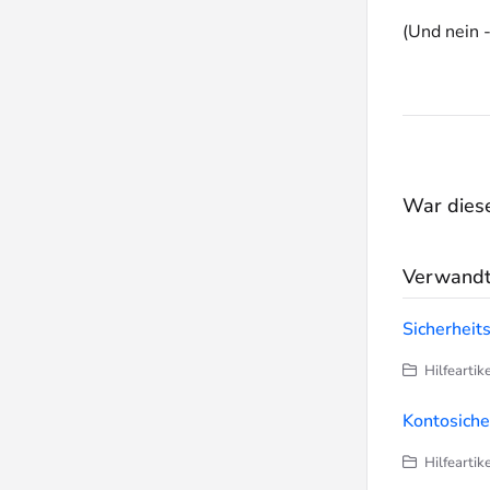
(Und nein 
War dieser
Verwandte
Sicherheit
Hilfeartik
Kontosiche
Hilfeartik