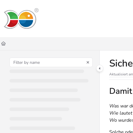
Documentation Index
Fetch the complete documentation index at:
https://helpdesk.lemniscus.de/ll
Use this file to discover all available pages before exploring further.
Siche
Aktualisiert a
Damit
Was war de
Wie lautet
Wo wurdest
Solche ode