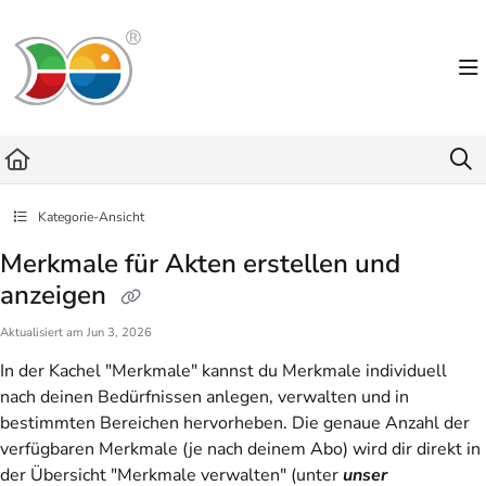
Documentation Index
Fetch the complete documentation index at:
https://helpdesk.lemniscus.de/llms.txt
Use this file to discover all available pages before exploring further.
Kategorie-Ansicht
Merkmale für Akten erstellen und
anzeigen
Aktualisiert am
Jun 3, 2026
In der Kachel "Merkmale" kannst du Merkmale individuell
nach deinen Bedürfnissen anlegen, verwalten und in
bestimmten Bereichen hervorheben. Die genaue Anzahl der
verfügbaren Merkmale (je nach deinem Abo) wird dir direkt in
der Übersicht "Merkmale verwalten" (unter
u
nser