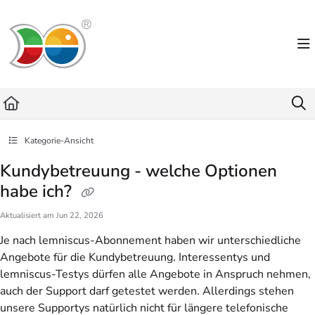
Documentation Index
Fetch the complete documentation index at:
https://helpdesk.lemniscus.de/llms.txt
Use this file to discover all available pages before exploring further.
Kategorie-Ansicht
Kundybetreuung - welche Optionen
habe ich?
Aktualisiert am
Jun 22, 2026
Je nach lemniscus-Abonnement haben wir unterschiedliche
Angebote für die Kundybetreuung. Interessentys und
lemniscus-Testys dürfen alle Angebote in Anspruch nehmen,
auch der Support darf getestet werden. Allerdings stehen
unsere Supportys natürlich nicht für längere telefonische