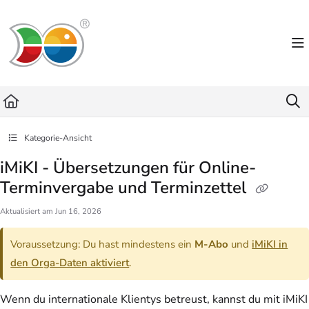
Documentation Index
Fetch the complete documentation index at:
https://helpdesk.lemniscus.de/llms.txt
Use this file to discover all available pages before exploring further.
Kategorie-Ansicht
iMiKI - Übersetzungen für Online-
Terminvergabe und Terminzettel
Aktualisiert am
Jun 16, 2026
Voraussetzung: Du hast mindestens ein
M-Abo
und
iMiKI in
den Orga-Daten aktiviert
.
Wenn du internationale Klientys betreust, kannst du mit iMiKI