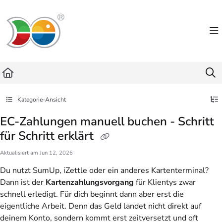
Documentation Index
Fetch the complete documentation index at:
https://helpdesk.lemniscus.de/llms.txt
Use this file to discover all available pages before exploring further.
Kategorie-Ansicht
EC-Zahlungen manuell buchen - Schritt
für Schritt erklärt
Aktualisiert am
Jun 12, 2026
Du nutzt SumUp, iZettle oder ein anderes Kartenterminal?
Dann ist der
Kartenzahlungsvorgang
für Klientys zwar
schnell erledigt. Für dich beginnt dann aber erst die
eigentliche Arbeit. Denn das Geld landet nicht direkt auf
deinem Konto, sondern kommt erst zeitversetzt und oft