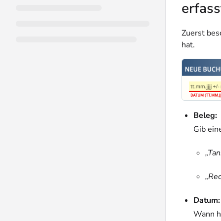
erfas
Zuerst bes
hat.
Beleg:
Gib ein
„Ta
„Re
Datum:
Wann h