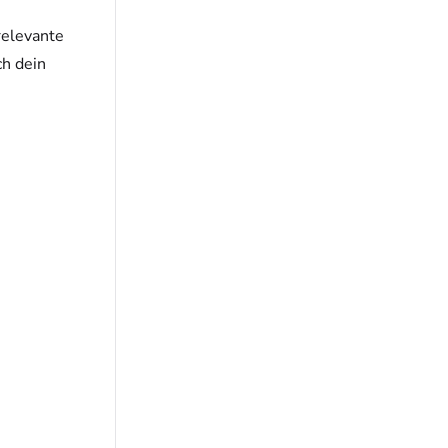
relevante
ch dein
s