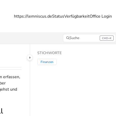
https://lemniscus.de
Status
Verfügbarkeit
Office Login
Suche
CMD+K
Press CMD+K to open search
STICHWORTE
Finanzen
n erfassen,
ber
gehst und
l