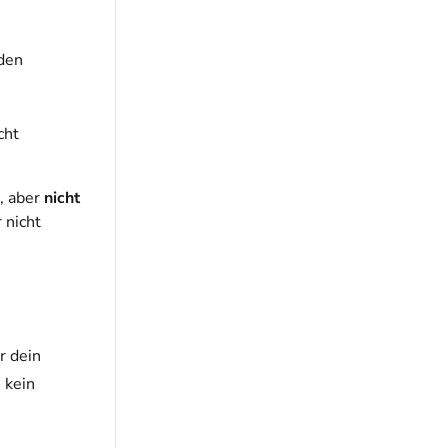
den
cht
, aber
nicht
 nicht
r dein
 kein