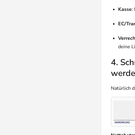
Kasse
:
EC/Tran
Verrec
deine L
4.
Sch
werde
Natürlich d