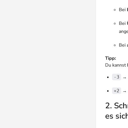
Bei
Bei
ang
Bei
Tipp:
Du kannst
→ 
-3
→ 
+2
2. Sch
es sic