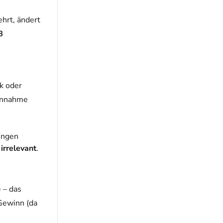
hrt, ändert
B
k oder
Einnahme
ungen
 irrelevant
.
 – das
 Gewinn (da