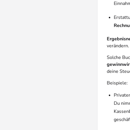
Einnahm
Erstatt
Rechnu
Ergebnisn
verändern.
Solche Bu
gewinnwi
deine Steu
Beispiele:
Privat
Du nimm
Kassenb
geschäf