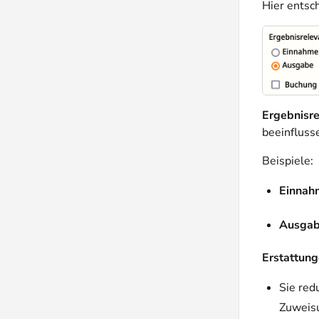
Hier entsc
Ergebnisr
beeinfluss
Beispiele:
Einnah
Ausga
Erstattun
Sie red
Zuweisu