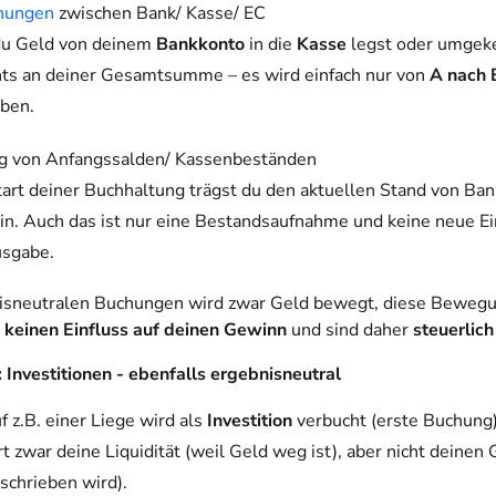
hungen
zwischen Bank/ Kasse/ EC
u Geld von deinem
Bankkonto
in die
Kasse
legst oder umgeke
hts an deiner Gesamtsumme – es wird einfach nur von
A nach 
ben.
g von Anfangssalden/ Kassenbeständen
art deiner Buchhaltung trägst du den aktuellen Stand von Ban
in. Auch das ist nur eine Bestandsaufnahme und keine neue 
usgabe.
isneutralen Buchungen wird zwar Geld bewegt, diese Beweg
r
keinen Einfluss auf deinen Gewinn
und sind daher
steuerlich
: Investitionen - ebenfalls ergebnisneutral
f z.B. einer Liege wird als
Investition
verbucht (erste Buchung)
rt zwar deine Liquidität (weil Geld weg ist), aber nicht deinen
schrieben wird).