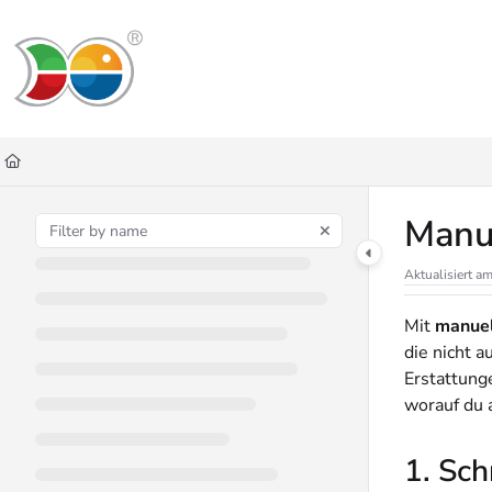
Documentation Index
Fetch the complete documentation index at:
https://helpdesk.lemniscus.de/ll
Use this file to discover all available pages before exploring further.
Manu
Aktualisiert a
Mit
manue
die nicht 
Erstattung
worauf du a
1. Sch