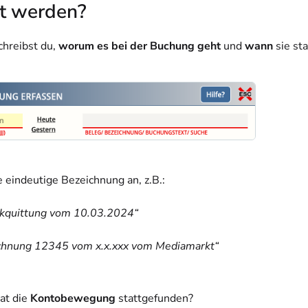
st werden?
chreibst du,
worum es bei der Buchung geht
und
wann
sie st
e eindeutige Bezeichnung an, z.B.:
nkquittung vom 10.03.2024“
chnung 12345 vom x.x.xxx vom Mediamarkt“
at die
Kontobewegung
stattgefunden?