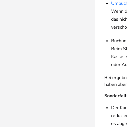
Umbuc
Wenn d
das nic
verscho
Buchun
Beim St
Kasse e
oder A
Bei ergebn
haben abe
Sonderfall
Der Kau
reduzie
es abge