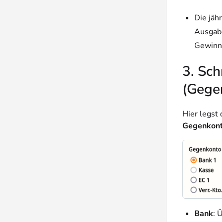
Die jäh
Ausgab
Gewinn,
3. Sch
(Gege
Hier legst 
Gegenkon
Bank
: 