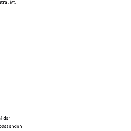
tral
ist.
i der
 passenden