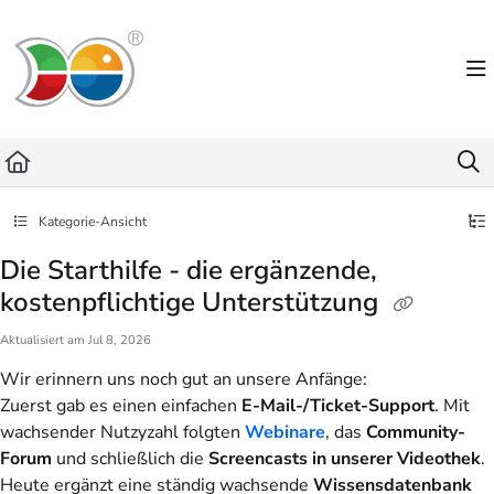
Documentation Index
Fetch the complete documentation index at:
https://helpdesk.lemniscus.de/llms.txt
Use this file to discover all available pages before exploring further.
Kategorie-Ansicht
Die Starthilfe - die ergänzende,
kostenpflichtige Unterstützung
Aktualisiert am
Jul 8, 2026
Wir erinnern uns noch gut an unsere Anfänge:
Zuerst gab es einen einfachen
E-Mail-/Ticket-Support
. Mit
wachsender Nutzyzahl folgten
Webinare
, das
Community-
Forum
und schließlich die
Screencasts in unserer Videothek
.
Heute ergänzt eine ständig wachsende
Wissensdatenbank