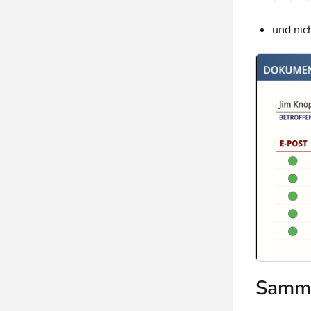
und nic
Samml