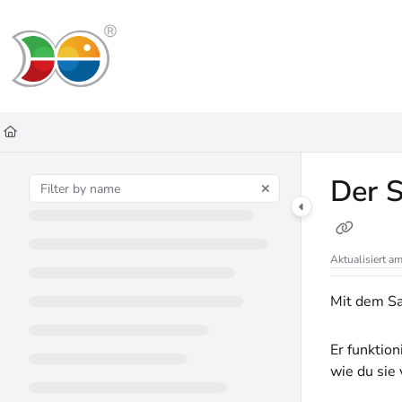
Documentation Index
Fetch the complete documentation index at:
https://helpdesk.lemniscus.de/ll
Use this file to discover all available pages before exploring further.
Der 
Aktualisiert a
Mit dem Sa
Er funktio
wie du sie 