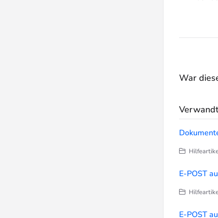
War dieser
Verwandte
Dokumente 
Hilfeartik
E-POST au
Hilfeartik
E-POST au