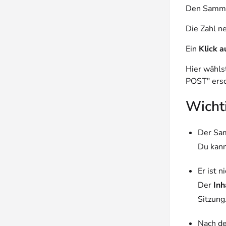
Den Sammle
Die Zahl n
Ein
Klick 
Hier wähls
POST" ersc
Wicht
Der Sa
Du kan
Er ist n
Der
Inh
Sitzung
Nach de