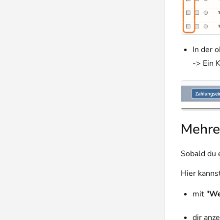
In der 
-> Ein 
Mehre
Sobald du 
Hier kanns
mit "
We
dir anz