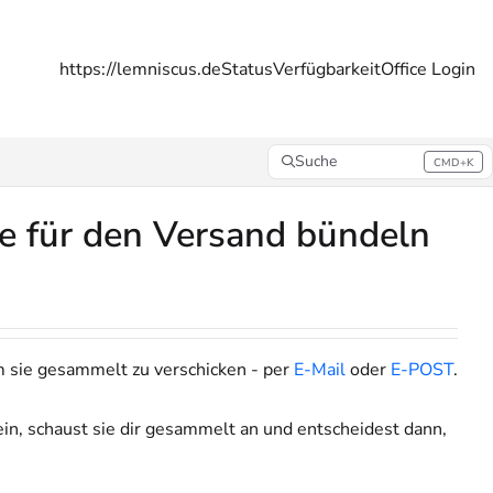
https://lemniscus.de
Status
Verfügbarkeit
Office Login
Suche
CMD+K
Press CMD+K to open search
e für den Versand bündeln
sie gesammelt zu verschicken - per
E-Mail
oder
E-POST
.
ein, schaust sie dir gesammelt an und entscheidest dann,