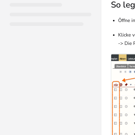
So le
Öffne i
Klicke 
-> Die 