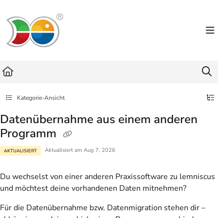
Documentation Index
Fetch the complete documentation index at:
https://helpdesk.lemniscus.de/llms.txt
Use this file to discover all available pages before exploring further.
Kategorie-Ansicht
Datenübernahme aus einem anderen
Programm
Aktualisiert am
Aug 7, 2026
AKTUALISIERT
Du wechselst von einer anderen Praxissoftware zu lemniscus
und möchtest deine vorhandenen Daten mitnehmen?
Für die Datenübernahme bzw. Datenmigration stehen dir –