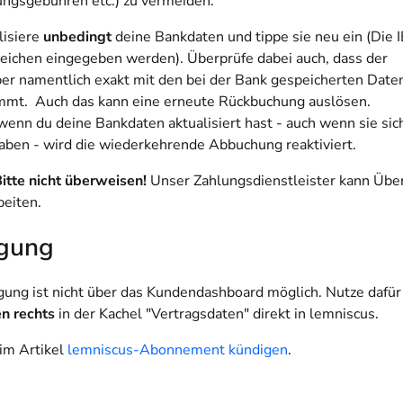
ngsgebühren etc.) zu vermeiden.
lisiere
unbedingt
deine Bankdaten und tippe sie neu ein (Die
eichen eingegeben werden). Überprüfe dabei auch, dass der
er namentlich exakt mit den bei der Bank gespeicherten Date
mmt. Auch das kann eine erneute Rückbuchung auslösen.
wenn du deine Bankdaten aktualisiert hast - auch wenn sie sich
aben - wird die wiederkehrende Abbuchung reaktiviert.
itte nicht überweisen!
Unser Zahlungsdienstleister kann Üb
beiten.
gung
gung ist nicht über das Kundendashboard möglich. Nutze dafü
en rechts
in der Kachel "Vertragsdaten" direkt in lemniscus.
im Artikel
lemniscus-Abonnement kündigen
.