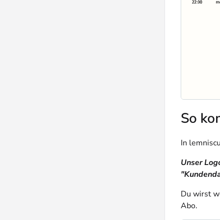
So ko
In lemnisc
Unser Logo
"Kundenda
Du wirst w
Abo.