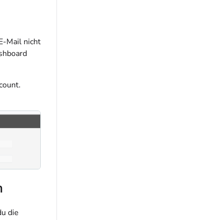
E-Mail nicht
ashboard
count.
n
u die