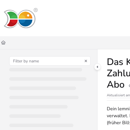
Documentation Index
Fetch the complete documentation index at:
https://helpdesk.lemniscus.de/ll
Use this file to discover all available pages before exploring further.
Das 
Zahlu
Abo
Aktualisiert a
Dein lemni
verwaltet.
(früher Bil