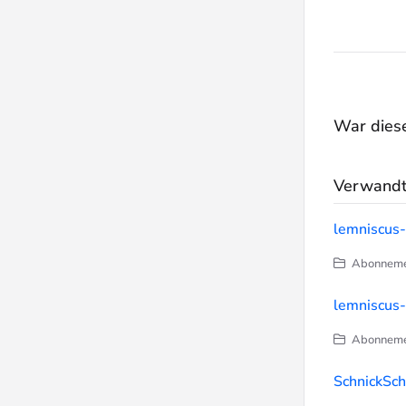
War dieser
Verwandte
lemniscus
Abonnement
lemniscus-
Abonnement
SchnickSch