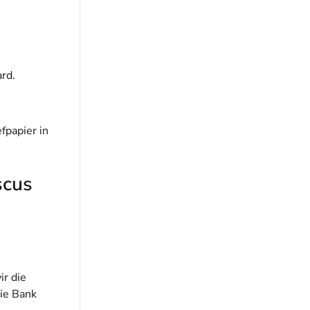
rd.
fpapier in
scus
ir die
ie Bank