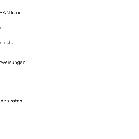
 IBAN kann
n
 nicht
erweisungen
r den
roten