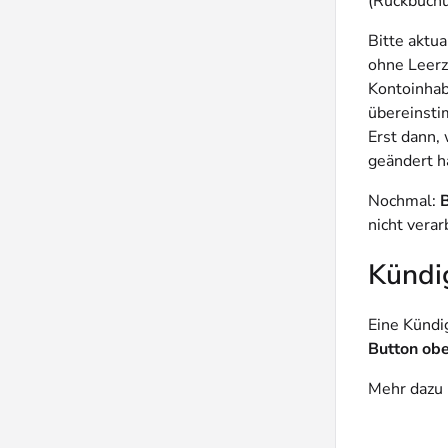
(Rückbuchu
Bitte aktua
ohne Leerz
Kontoinhab
übereinsti
Erst dann, 
geändert h
Nochmal:
B
nicht verar
Kündi
Eine Kündi
Button ob
Mehr dazu 