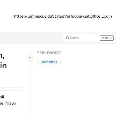
https://lemniscus.de
Status
Verfügbarkeit
Office Login
Suche
CMD+K
Press CMD+K to open search
n,
STICHWORTE
in
Onboarding
bii
i frisbii