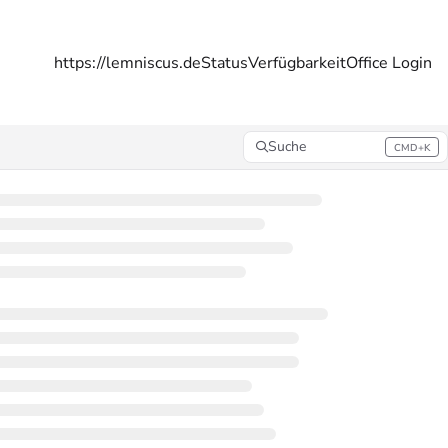
https://lemniscus.de
Status
Verfügbarkeit
Office Login
Suche
CMD+K
Press CMD+K to open search