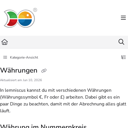
Documentation Index
Fetch the complete documentation index at:
https://helpdesk.lemniscus.de/llms.txt
Use this file to discover all available pages before exploring further.
Kategorie-Ansicht
Währungen
Aktualisiert am
Jun 10, 2026
In lemniscus kannst du mit verschiedenen Währungen
(Währungssymbol €, Fr oder £) arbeiten. Dabei gibt es ein
paar Dinge zu beachten, damit mit der Abrechnung alles glatt
läuft.
Währung im
Nummernkreis