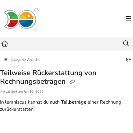
Documentation Index
Fetch the complete documentation index at:
https://helpdesk.lemniscus.de/llms.txt
Use this file to discover all available pages before exploring further.
Kategorie-Ansicht
Teilweise Rückerstattung von
Rechnungsbeträgen
Aktualisiert am
Jun 16, 2026
In lemniscus kannst du auch
Teilbeträge
einer Rechnung
zurückerstatten.