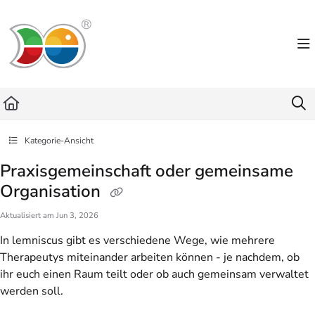
Documentation Index
Fetch the complete documentation index at:
https://helpdesk.lemniscus.de/llms.txt
Use this file to discover all available pages before exploring further.
Kategorie-Ansicht
Praxisgemeinschaft oder gemeinsame
Organisation
Aktualisiert am
Jun 3, 2026
In lemniscus gibt es verschiedene Wege, wie mehrere
Therapeutys miteinander arbeiten können - je nachdem, ob
ihr euch einen Raum teilt oder ob auch gemeinsam verwaltet
werden soll.