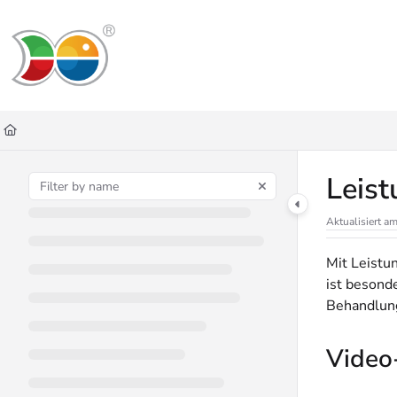
Documentation Index
Fetch the complete documentation index at:
https://helpdesk.lemniscus.de/ll
Use this file to discover all available pages before exploring further.
Leist
Aktualisiert a
Mit Leistu
ist besonde
Behandlung
Video-