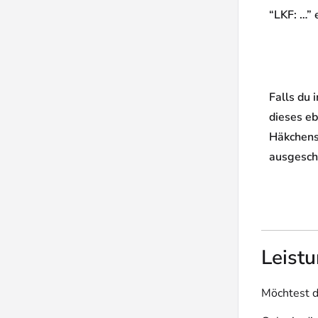
“LKF: …” 
Falls du 
dieses eb
Häkchens
ausgesch
Leistu
Möchtest d