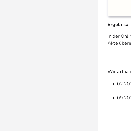
Ergebnis:
In der Onl
Akte übere
Wir aktual
02.202
09.202