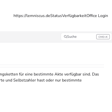
https://lemniscus.de
Status
Verfügbarkeit
Office Login
Suche
CMD+K
Press CMD+K to open search
ungsketten für eine bestimmte Akte verfügbar sind. Das
herte und Selbstzahler hast oder nur bestimmte