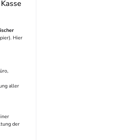
. Kasse
ischer
ier). Hier
üro,
ung aller
iner
ltung der