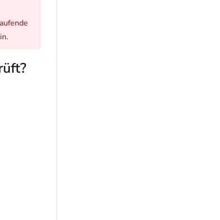
laufende
in.
üft?