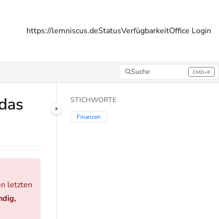
https://lemniscus.de
Status
Verfügbarkeit
Office Login
Suche
CMD+K
Press CMD+K to open search
das
STICHWORTE
Finanzen
n letzten
ndig,