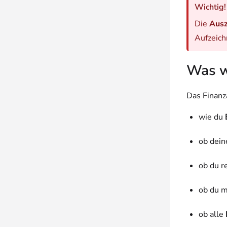
Wichtig!
Die
Ausz
Aufzeich
Was w
Das Finanz
wie du
ob dei
ob du 
ob du m
ob alle