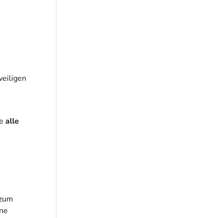
weiligen
te
alle
 zum
hne