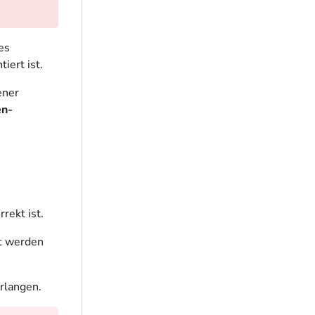
es
iert ist.
ener
en-
s
rekt ist.
t werden
rlangen.