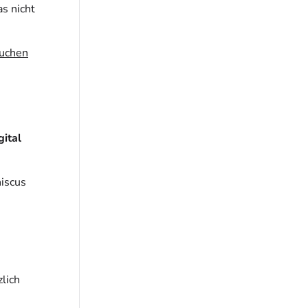
as nicht
uchen
ital
iscus
lich