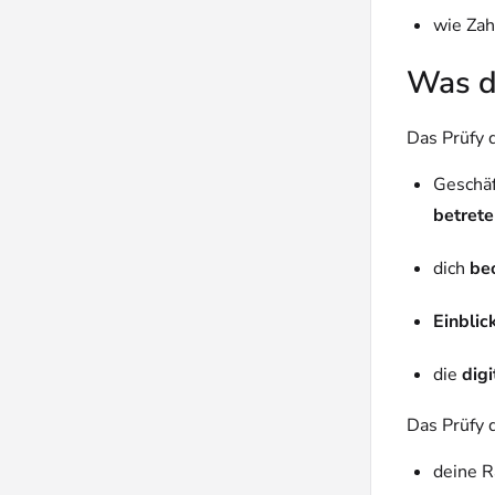
wie Za
Was da
Das Prüfy 
Geschäf
betrete
dich
be
Einblic
die
dig
Das Prüfy 
deine 