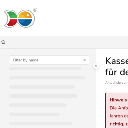
Documentation Index
Fetch the complete documentation index at:
https://helpdesk.lemniscus.de/ll
Use this file to discover all available pages before exploring further.
Kass
für d
Aktualisiert a
Hinweis 
Die Anfo
Jahren d
richtig,