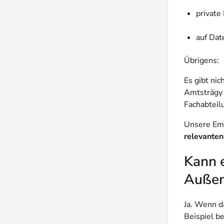
private
auf Dat
Übrigens:
Es gibt nic
Amtsträgy 
Fachabteil
Unsere Emp
relevanten
Kann 
Außen
Ja. Wenn d
Beispiel b