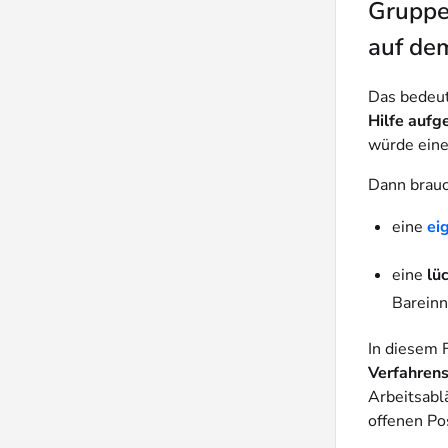
Gruppe 
auf dem
Das bedeu
Hilfe aufg
würde eine
Dann brauc
eine
ei
eine
lü
Barein
In diesem 
Verfahren
Arbeitsabl
offenen Po