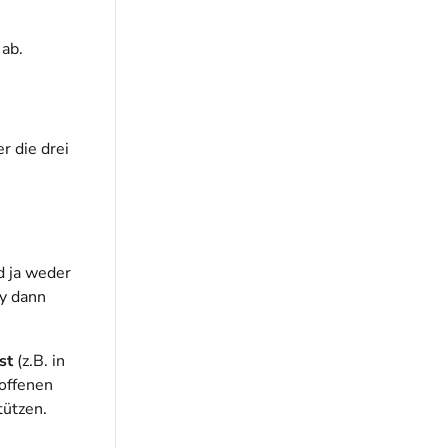
 ab.
r die drei
d ja weder
y dann
st
(z.B. in
offenen
tützen.