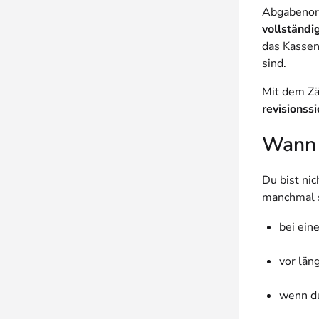
Abgabenord
vollständig
das Kassen
sind.
Mit dem Zä
revisionss
Wann i
Du bist nic
manchmal si
bei ein
vor län
wenn du