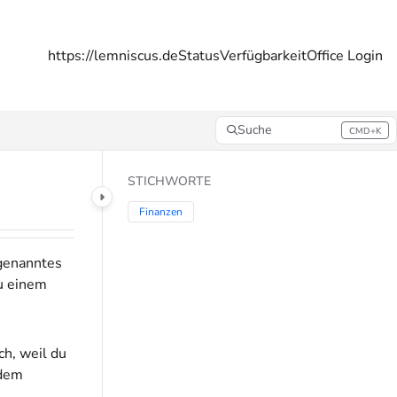
https://lemniscus.de
Status
Verfügbarkeit
Office Login
Suche
CMD+K
Press CMD+K to open search
STICHWORTE
Finanzen
ogenanntes
zu einem
ch, weil du
 dem