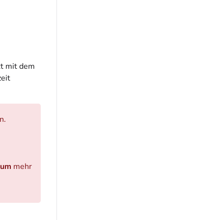
kt mit dem
eit
n.
tum
mehr