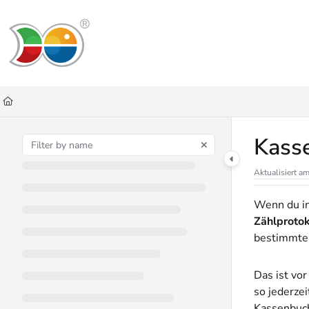
Documentation Index
Fetch the complete documentation index at:
https://helpdesk.lemniscus.de/ll
Use this file to discover all available pages before exploring further.
Kasse
Aktualisiert a
Wenn du in
Zählprotok
bestimmten
Das ist vor
so jederze
Kassenbuch