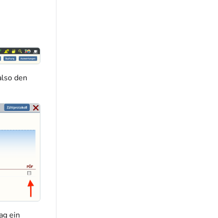
also den
ag ein