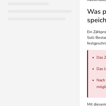
Was pa
speic
Ein Zählpr
Soll-Besta
festgeschr
Das Z
Das l
Nach
mögli
Mit diesem