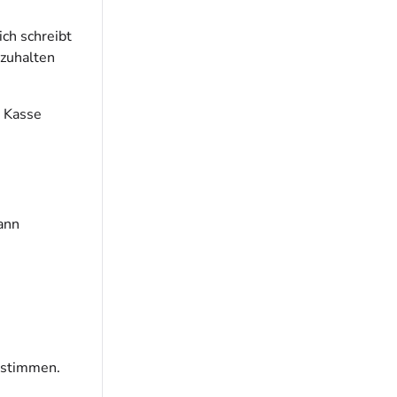
ich schreibt
tzuhalten
e Kasse
kann
instimmen.