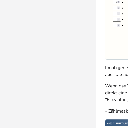
Im obigen 
aber tatsäc
Wenn das Z
direkt ein
"Einzahlun
- Zählmask