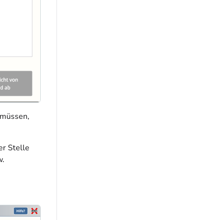
 müssen,
r Stelle
w.