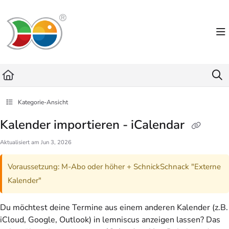
Documentation Index
Fetch the complete documentation index at:
https://helpdesk.lemniscus.de/llms.txt
Use this file to discover all available pages before exploring further.
Kategorie-Ansicht
Kalender importieren - iCalendar
Aktualisiert am
Jun 3, 2026
Voraussetzung: M-Abo oder höher + SchnickSchnack "Externe
Kalender"
Du möchtest deine Termine aus einem anderen Kalender (z.B.
iCloud, Google, Outlook) in lemniscus anzeigen lassen? Das